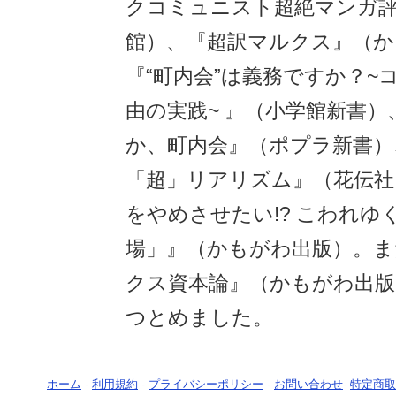
クコミュニスト超絶マンガ評
館）、『超訳マルクス』（か
『“町内会”は義務ですか？~
由の実践~ 』（小学館新書
か、町内会』（ポプラ新書）
「超」リアリズム』（花伝社
をやめさせたい!? こわれゆ
場」』（かもがわ出版）。ま
クス資本論』（かもがわ出版
つとめました。
ホーム
-
利用規約
-
プライバシーポリシー
-
お問い合わせ
-
特定商取