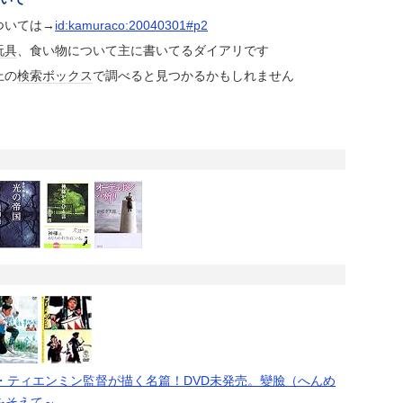
ついては→
id:kamuraco:20040301#p2
玩具
、食い物について主に書いてるダイアリです
上の
検索
ボックス
で調べると見つかるかもしれません