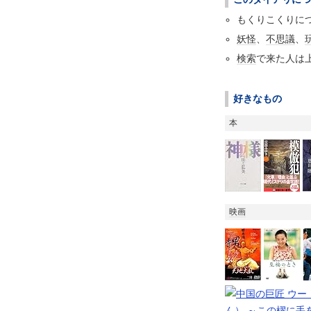
もくりこくりに
妖怪
、
不思議
、
検索
で来た人は
好きなもの
本
映画