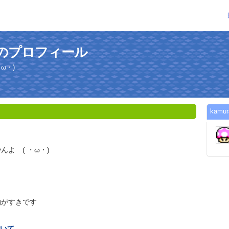
さんのプロフィール
ω・)
kam
よ ( ・ω・)
物がすきです
いて