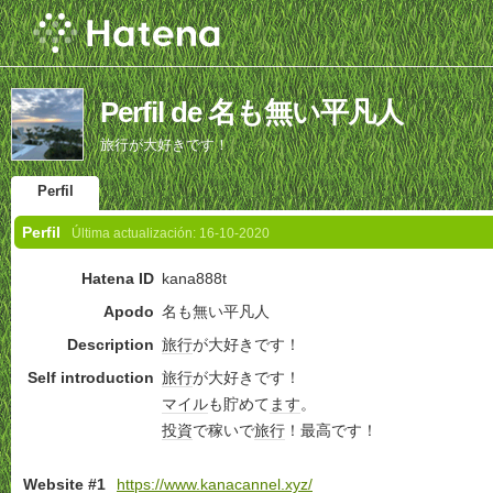
Perfil de 名も無い平凡人
旅行が大好きです！
Perfil
Perfil
Última actualización:
16-10-2020
Hatena ID
kana888t
Apodo
名も無い平凡人
Description
旅行
が大好きです！
Self introduction
旅行
が大好きです！
マイル
も貯めて
ます
。
投資
で稼いで
旅行
！最高です！
Website #1
https://www.kanacannel.xyz/