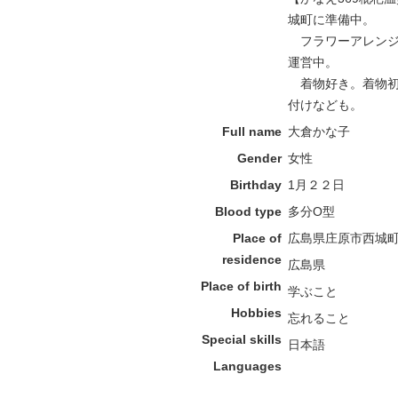
城町に準備中。
フラワーアレンジ
運営中。
着物好き。着物初
付けなども。
Full name
大倉かな子
Gender
女性
Birthday
1月２２日
Blood type
多分O型
Place of
広島県庄原市西城
residence
広島県
Place of birth
学ぶこと
Hobbies
忘れること
Special skills
日本語
Languages