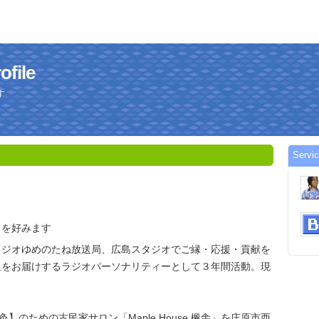
file
す
Serv
とを好みます
ジオゆめのたね放送局、広島スタジオでご縁・応援・貢献を
組をお届けするラジオパーソナリティーとして３年間活動。現
灸】のための古民家サロン「Maple House 楓舎」を庄原市西