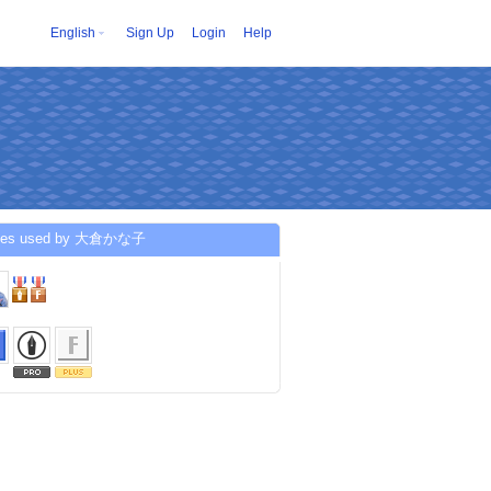
English
Sign Up
Login
Help
ices used by 大倉かな子