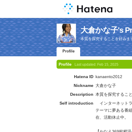
大倉かな子's Pro
本質を探究することを好みま
Profile
Profile
Last updated:
Feb 15, 2025
Hatena ID
kanaento2012
Nickname
大倉かな子
Description
本質を探究するこ
Self introduction
インターネットラ
テーマに夢ある番
在、活動休止中。
【かなえ369枇杷温