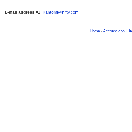
E-mail address #1
kantomi@nifty.com
Home
-
Accordo con l'Ut