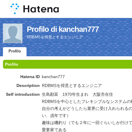
Profilo di kanchan777
RDBMSを得意とするエンジニア
Profilo
Profilo
Hatena ID
kanchan777
Description
RDBMS
を得意とする
エンジニア
Self introduction
生島勘富
1970年
生まれ
大阪市
在住
RDBMS
を中心とした
フレキシブル
な
システム
の
自分
の考えがどうしたら
業界
に受け入れられる
い、
戌年
です）
趣味
は磯
釣り
（でも２年に一回ぐらいしか行け
愛妻家
である