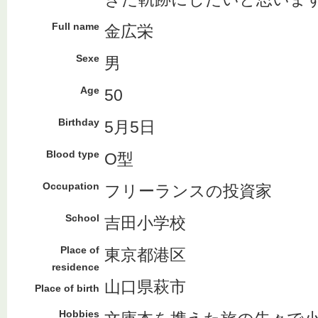
Full name
金広栄
Sexe
男
Age
50
Birthday
5月5日
Blood type
O型
Occupation
フリーランスの投資家
School
吉田小学校
Place of
東京都港区
residence
山口県萩市
Place of birth
Hobbies