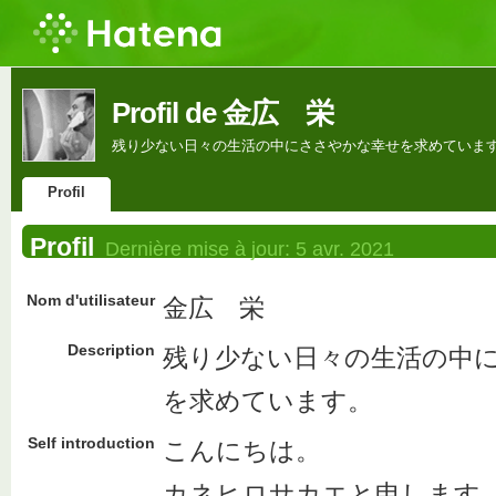
Profil de 金広 栄
残り少ない日々の生活の中にささやかな幸せを求めていま
Profil
Profil
Dernière mise à jour:
5 avr. 2021
Nom d'utilisateur
金広 栄
Description
残り少ない日々の生活の中
を求めています。
Self introduction
こんにちは。
カネヒロサカエと申します