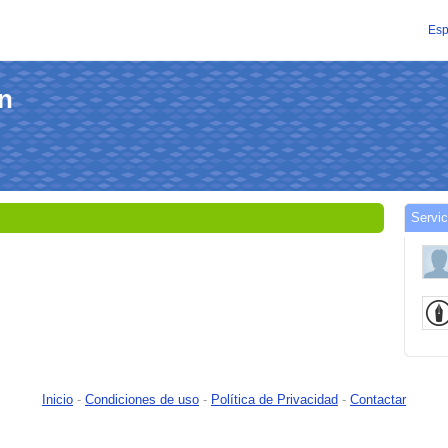
Esp
an
Servic
Inicio
-
Condiciones de uso
-
Política de Privacidad
-
Contactar