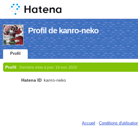
Profil de kanro-neko
Profil
Profil
Dernière mise à jour:
16 nov. 2020
Hatena ID
kanro-neko
Accueil
-
Conditions d'utilisatio