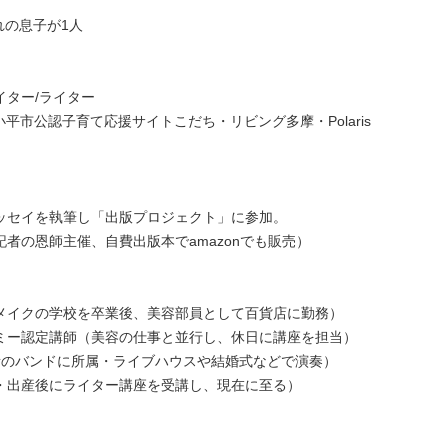
まれの息子が1人
イター/ライター
小平市公認子育て応援サイトこだち・リビング多摩・Polaris
ッセイを執筆し「出版プロジェクト」に参加。
者の恩師主催、自費出版本でamazonでも販売）
メイクの学校を卒業後、美容部員として百貨店に勤務）
ミー認定講師（美容の仕事と並行し、休日に講座を担当）
所のバンドに所属・ライブハウスや結婚式などで演奏）
・出産後にライター講座を受講し、現在に至る）