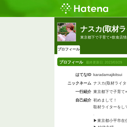
ナスカ(取材
東京都下で子育て×飲食店
プロフィール
プロフィール
最終更新日:
2023/03/29
はてなID
karadamajikitsui
ニックネーム
ナスカ(取材ライタ
一行紹介
東京都下で子育て
自己紹介
初めまして！
取材ライターをし
.
▶︎東京都小平市在