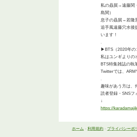
私の贔屓→遠藤関
島関）
息子の贔屓→若隆
追手風遠藤穴水後
います！
.
▶︎BTS（2020
私はユンギよりの
BTS特集雑誌の執
Twitterでは、
.
趣味があう方は、
読者登録・SNSフ
↓
https://karadamaji
ホーム
-
利用規約
-
プライバシーポ