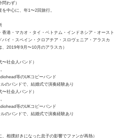
外問わず）
産を中心に、年1〜2回旅行。
所
・香港・マカオ・タイ・ベトナム・インドネシア・オースト
ドバイ・スペイン・クロアチア・スロヴェニア・アラスカ
、2019年9月〜10月のアラスカ）
代〜社会人バンド）
属。
ay/radiohead等のUKコピーバンド
オリジナルのバンドで、結婚式で演奏経験あり
代〜社会人バンド）
属。
ay/radiohead等のUKコピーバンド
オリジナルのバンドで、結婚式で演奏経験あり
に、相撲好きになった息子の影響でファンが再熱）