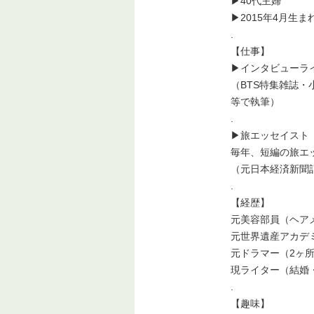
▶︎40代主婦
▶︎2015年4月生
.
【仕事】
▶︎インタビューラ
（BTS特集雑誌・
等で執筆）
.
▶︎旅エッセイスト
毎年、短編の旅エ
（元日本経済新聞記
.
【経歴】
元美容部員（ヘア
元世界遺産アカデ
元ドラマー（2ヶ
現ライター（結婚
.
【趣味】