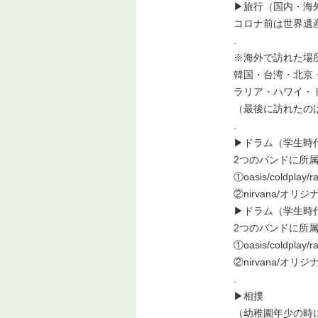
▶︎旅行（国内・海
コロナ前は世界遺
.
※海外で訪れた場
韓国・台湾・北京
ラリア・ハワイ・
（最後に訪れたのは
.
▶︎ドラム（学生時
2つのバンドに所
①oasis/coldpl
②nirvana/
▶︎ドラム（学生時
2つのバンドに所
①oasis/coldpl
②nirvana/
.
▶︎相撲
（幼稚園年少の時