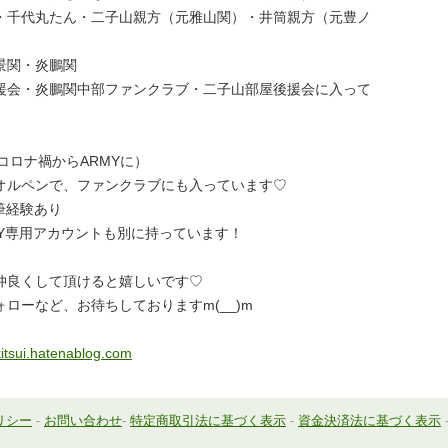
・千代丸たん・二子山親方（元雅山関）・井筒親方（元豊ノ
景関・炎鵬関
援会・炎鵬関中部ファンクラブ・二子山部屋後援会に入って
年のコロナ禍からARMYに）
オルペンで、ファンクラブにも入っています♡
筆経験あり
ARMY専用アカウントも別に持っています！
仲良くして頂けると嬉しいです♡
ォローなど、お待ちしておりますm(__)m
kitsui.hatenablog.com
リシー
-
お問い合わせ
-
特定商取引法に基づく表示
-
資金決済法に基づく表示