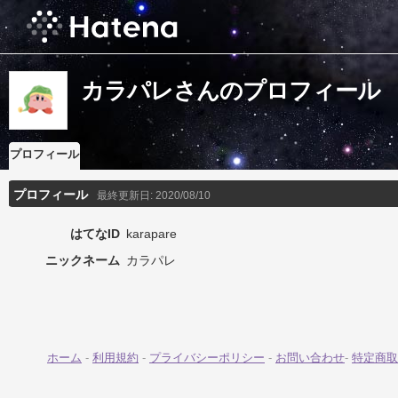
カラパレさんのプロフィール
プロフィール
プロフィール
最終更新日:
2020/08/10
はてなID
karapare
ニックネーム
カラパレ
ホーム
-
利用規約
-
プライバシーポリシー
-
お問い合わせ
-
特定商取