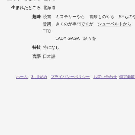
生まれたところ
北海道
趣味
読書
ミステリー
やら
冒険
ものやら
SF
もの
音楽
きくのが専門
です
が
シューベルト
から
TTD
LADY GAGA
諸々を
特技
特になし
言語
日本語
ホーム
-
利用規約
-
プライバシーポリシー
-
お問い合わせ
-
特定商取