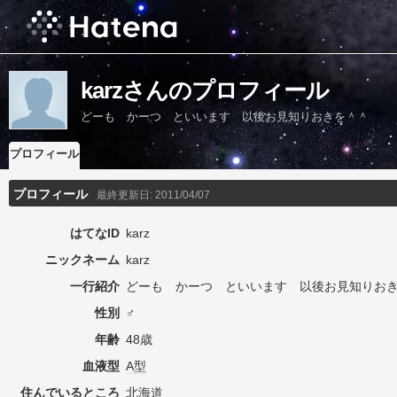
karzさんのプロフィール
どーも かーつ といいます 以後お見知りおきを＾＾
プロフィール
プロフィール
最終更新日:
2011/04/07
はてなID
karz
ニックネーム
karz
一行紹介
どーも かーつ といいます 以後お見知りお
性別
♂
年齢
48歳
血液型
A型
住んでいるところ
北海道