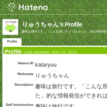
りゅうちゃん's Profile
趣味は旅行です。「こんな所に行ってみました」的な情報発
Profile
Profile
Last updated:
May 22, 2022
Hatena ID
kataryuu
Nickname
りゅうちゃん
Description
趣味は旅行です。「こんな
た」的な情報発信ができれ
Self introduction
趣味は旅行です。