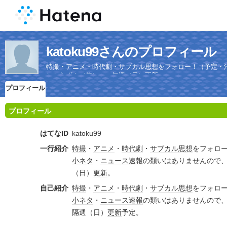
katoku99さんのプロフィール
特撮・アニメ・時代劇・サブカル思想をフォロー！（予定・
しからず！（笑） …毎週（日）更新。
プロフィール
プロフィール
はてなID
katoku99
一行紹介
特撮
・
アニメ
・
時代劇
・
サブカル
思想
をフォロ
小ネタ
・
ニュース速報
の類いはありませんので
（日）
更新
。
自己紹介
特撮
・
アニメ
・
時代劇
・
サブカル
思想
をフォロ
小ネタ
・
ニュース速報
の類いはありませんので
隔週（日）
更新
予定。