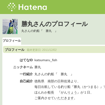
勝丸さんのプロフィール
丸さんの釣船『 勝丸 』
プロフィール
プロフィール
最終更新日:
2011/12/02
はてなID
katsumaru_fish
ニックネーム
勝丸
一行紹介
丸さんの釣船『 勝丸 』
自己紹介
徳島県
南部
の
日和佐
港より、
毎日
出航している
釣り
船『勝丸（かつまる）』
ほんわか
船長
『がん
りょう
』が１日、
ご案内させて
いただきます
。