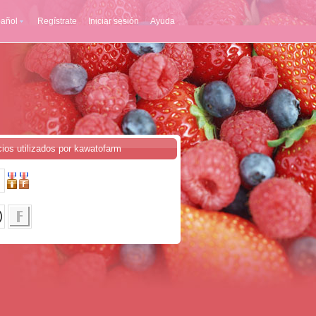
añol
Regístrate
Iniciar sesión
Ayuda
cios utilizados por kawatofarm