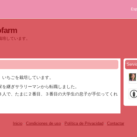
Esp
ofarm
栽培しています。
Servi
、いちごを栽培しています。
家を継ぎサラリーマンから転職しました。
３人で、たまに２番目、３番目の大学生の息子が手伝ってくれ
Inicio
-
Condiciones de uso
-
Política de Privacidad
-
Contactar