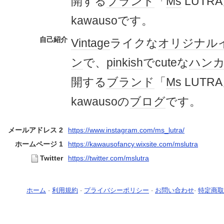
開する
ブランド
「
Ms
LUTR
kawausoです。
自己紹介
Vintage
ライクな
オリジナル
ン
で、
pinkish
でcuteな
ハン
開する
ブランド
「
Ms
LUTR
kawausoの
ブログ
です。
メールアドレス 2
https://www.instagram.com/ms_lutra/
ホームページ 1
https://kawausofancy.wixsite.com/mslutra
Twitter
https://twitter.com/mslutra
ホーム
-
利用規約
-
プライバシーポリシー
-
お問い合わせ
-
特定商取