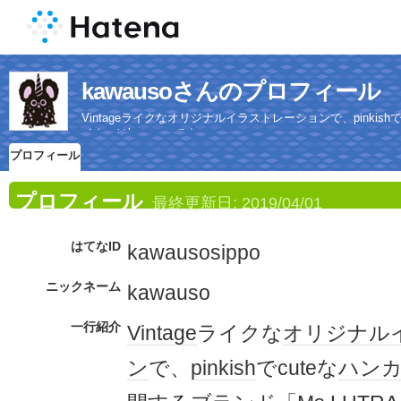
kawausoさんのプロフィール
Vintageライクなオリジナルイラストレーションで、pinkis
イナーはkawausoです。
プロフィール
プロフィール
最終更新日:
2019/04/01
はてなID
kawausosippo
ニックネーム
kawauso
一行紹介
Vintage
ライクな
オリジナル
ン
で、
pinkish
でcuteな
ハン