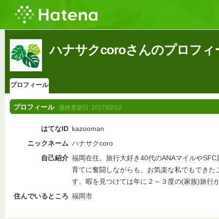
ハナサクcoroさんのプロフィ
プロフィール
プロフィール
最終更新日:
2017/02/12
はてなID
kazooman
ニックネーム
ハナサクcoro
自己紹介
福岡
在住。
旅行
大好き
40代
の
ANA
マイル
や
SFC
育てに奮闘しながらも、
お気楽
な私でもできた
す
。暇を見つけては年に２～３度の(
家族
)
旅行
住んでいるところ
福岡市