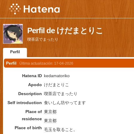
Perfil de けだまとりこ
喫茶店でまったり
Perfil
Perfil
Última actualización:
17-04-2026
Hatena ID
kedamatoriko
Apodo
けだまとりこ
Description
喫茶店でまったり
Self introduction
食いしん坊やってます
Place of
東京都
residence
東京都
Place of birth
毛玉
を取ること。