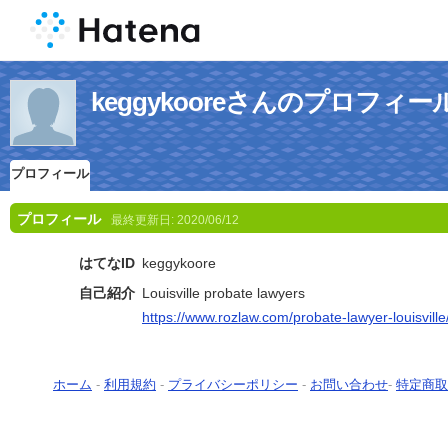
keggykooreさんのプロフィー
プロフィール
プロフィール
最終更新日:
2020/06/12
はてなID
keggykoore
自己紹介
Louisville probate lawyers
https://www.rozlaw.com/probate-lawyer-louisville
ホーム
-
利用規約
-
プライバシーポリシー
-
お問い合わせ
-
特定商取