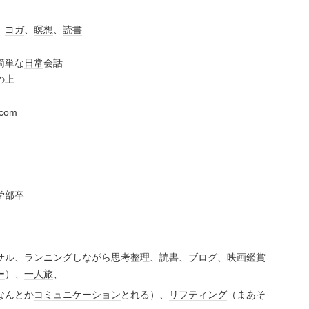
、
ヨガ
、
瞑想
、
読書
簡単な
日常
会話
の上
.com
学部
卒
サル
、
ランニング
しながら
思考
整理、
読書
、
ブログ
、
映画鑑賞
ー
）、
一人旅
、
なんとか
コミュニケーション
とれる）、
リフティング
（まあそ