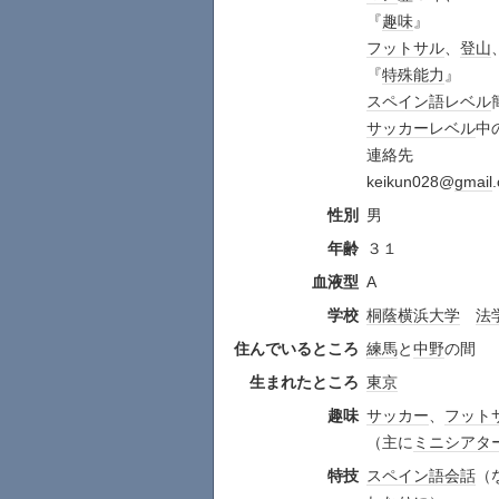
『
趣味
』
フットサル
、
登山
『
特殊
能力
』
スペイン語
レベル
サッカー
レベル
中
連絡先
keikun028@
gmail
性別
男
年齢
３１
血液型
A
学校
桐蔭横浜大学
法
住んでいるところ
練馬
と
中野
の間
生まれたところ
東京
趣味
サッカー
、
フット
（主に
ミニシアタ
特技
スペイン語会話
（