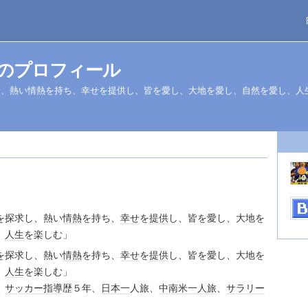
さんのプロフィール
し、熱い情熱を持ち、幸せを提供し、皆を愛し、大地を愛し、自然を愛し、人
を探求し、熱い
情熱
を持ち、
幸せ
を
提供
し、皆を愛し、大地を
、
人生
を楽しむ」
を探求し、熱い
情熱
を持ち、
幸せ
を
提供
し、皆を愛し、大地を
、
人生
を楽しむ」
、
サッカー
指導
歴５年、
日本一
人旅、
中南米
一人旅
、
サラリー