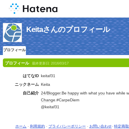
Keitaさんのプロフィール
プロフィール
プロフィール
最終更新日:
2016/03/17
はてなID
keitaf31
ニックネーム
Keita
自己紹介
24
/
Blogger
.Be
happy
with what
you
have while w
Chang
e.#CarpeDiem
@keitaf31
ホーム
-
利用規約
-
プライバシーポリシー
-
お問い合わせ
-
特定商取