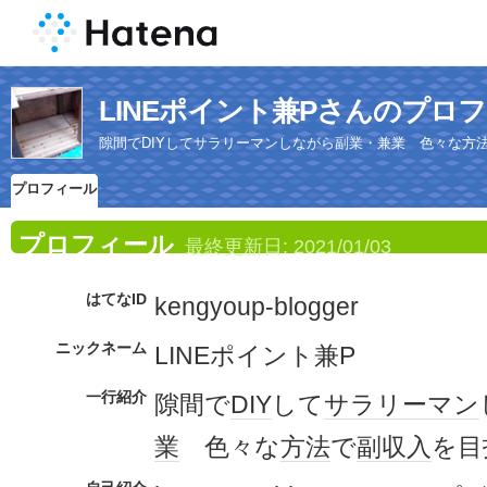
LINEポイント兼Pさんのプロ
隙間でDIYしてサラリーマンしながら副業・兼業 色々な方
プロフィール
プロフィール
最終更新日:
2021/01/03
はてなID
kengyoup-blogger
ニックネーム
LINEポイント兼P
一行紹介
隙間で
DIY
して
サラリーマン
業
色々な
方法
で
副収入
を目