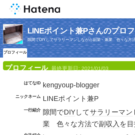
LINEポイント兼Pさんのプロ
隙間でDIYしてサラリーマンしながら副業・兼業 色々な方
プロフィール
プロフィール
最終更新日:
2021/01/03
はてなID
kengyoup-blogger
ニックネーム
LINEポイント兼P
一行紹介
隙間で
DIY
して
サラリーマン
業
色々な
方法
で
副収入
を目