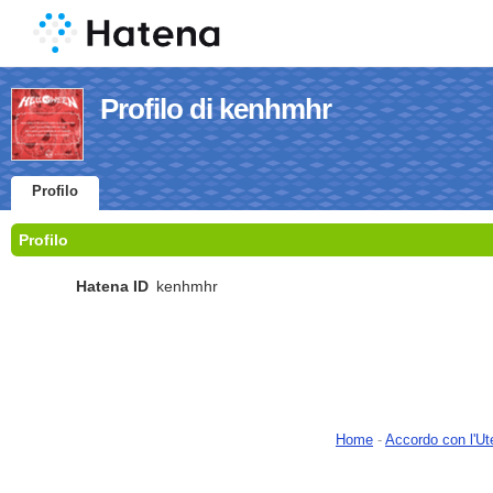
Profilo di kenhmhr
Profilo
Profilo
Hatena ID
kenhmhr
Home
-
Accordo con l'Ut