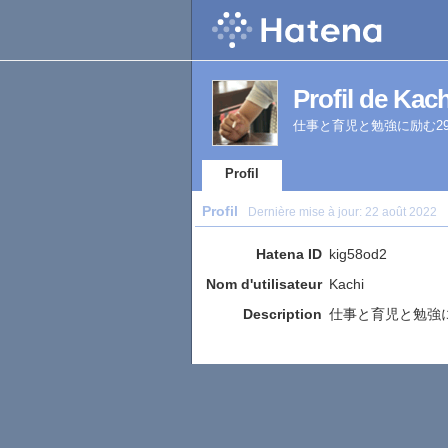
Profil de Kach
仕事と育児と勉強に励む2
Profil
Profil
Dernière mise à jour:
22 août 2022
Hatena ID
kig58od2
Nom d'utilisateur
Kachi
Description
仕事と育児と勉強