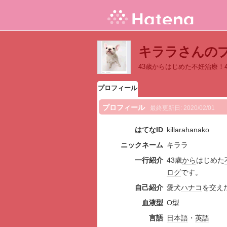
キララさんの
43歳からはじめた不妊治療！
プロフィール
プロフィール
最終更新日:
2020/02/01
はてなID
killarahanako
ニックネーム
キララ
一行紹介
43歳
から
はじめた
ログ
です。
自己紹介
愛犬
ハナコ
を交え
血液型
O型
言語
日本語
・
英語