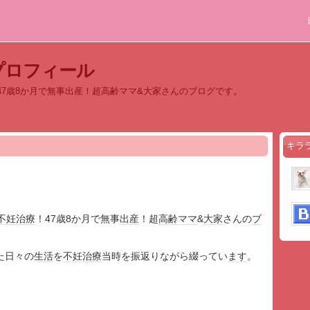
プロフィール
47歳8か月で無事出産！超高齢ママ&大家さんのブログです。
キラ
不妊
治療
！47歳8か月で無事
出産
！超
高齢
ママ
&
大家
さんの
ブ
た日々の
生活
を
不妊
治療
当時を振返りながら綴ってい
ます
。