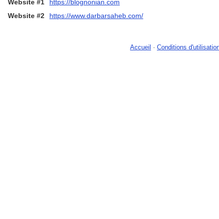
Website #1
https://blognonian.com
Website #2
https://www.darbarsaheb.com/
Accueil
-
Conditions d'utilisatio