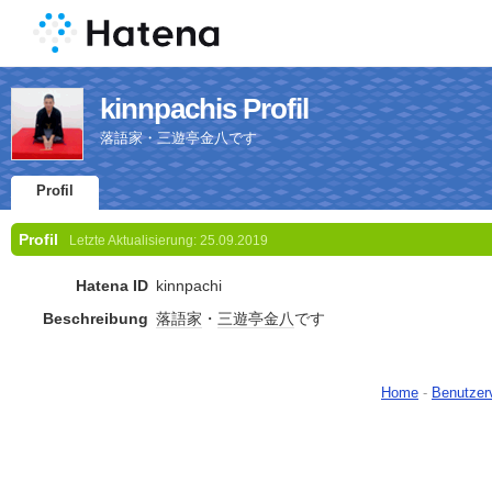
kinnpachis Profil
落語家・三遊亭金八です
Profil
Profil
Letzte Aktualisierung:
25.09.2019
Hatena ID
kinnpachi
Beschreibung
落語家
・
三遊亭
金八
です
Home
-
Benutzer