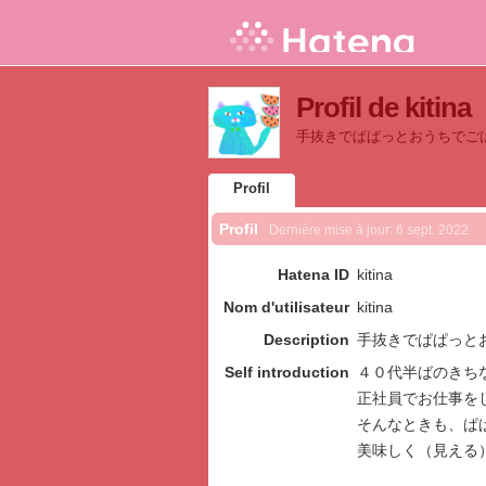
Profil de kitina
手抜きでぱぱっとおうちでご
Profil
Profil
Dernière mise à jour:
6 sept. 2022
Hatena ID
kitina
Nom d'utilisateur
kitina
Description
手抜きでぱぱっと
Self introduction
４０代半ばのきち
正社員でお仕事を
そんなときも、ぱ
美味しく（見える