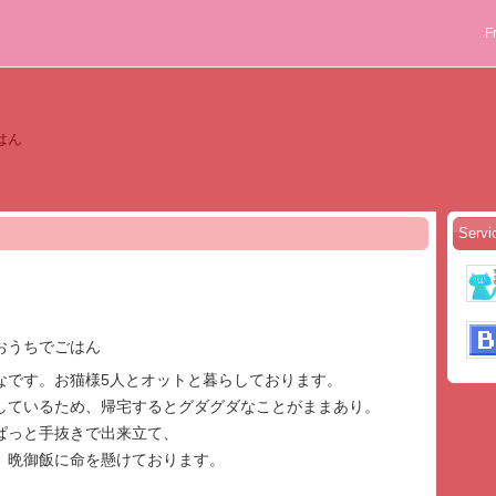
F
はん
Servic
おうちでごはん
なです。お猫様5人とオットと暮らしております。
しているため、帰宅するとグダグダなことがままあり。
ぱっと手抜きで出来立て、
）晩御飯に命を懸けております。