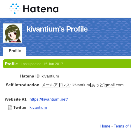
kivantium's Profile
Profile
Profile
Last updated:
15 Jan 2017
Hatena ID
kivantium
Self introduction
メールアドレス
: kivantium[あっと]
gmail
.com
Website #1
https://kivantium.net/
Twitter
kivantium
Home
-
Terms of 