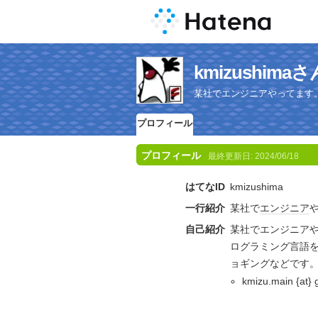
kmizushi
某社でエンジニアやってます。趣
プロフィール
プロフィール
最終更新日:
2024/06/18
はてなID
kmizushima
一行紹介
某社で
エンジニア
自己紹介
某社でエンジニアや
ログラミング言語
ョギングなどです
kmizu.main {at} 