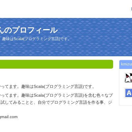
maさんのプロフィール
味はScala(プログラミング言語)です。
kmi
やって
ます
。
趣味
は
Scala
(
プログラミング言語
)
です
。
ってます。趣味はScala(プログラミング言語)を含む色々なプ
を試してみることと、自分でプログラミング言語を作る事、ジ
。
gmail.com