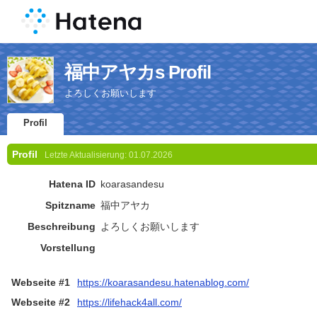
福中アヤカs Profil
よろしくお願いします
Profil
Profil
Letzte Aktualisierung:
01.07.2026
Hatena ID
koarasandesu
Spitzname
福中アヤカ
Beschreibung
よろしくお願いします
Vorstellung
Webseite #1
https://koarasandesu.hatenablog.com/
Webseite #2
https://lifehack4all.com/