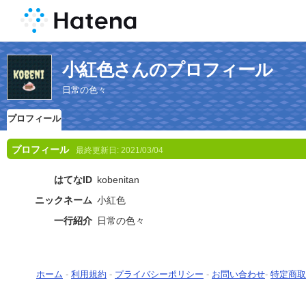
小紅色さんのプロフィール
日常の色々
プロフィール
プロフィール
最終更新日:
2021/03/04
はてなID
kobenitan
ニックネーム
小紅色
一行紹介
日常の色々
ホーム
-
利用規約
-
プライバシーポリシー
-
お問い合わせ
-
特定商取