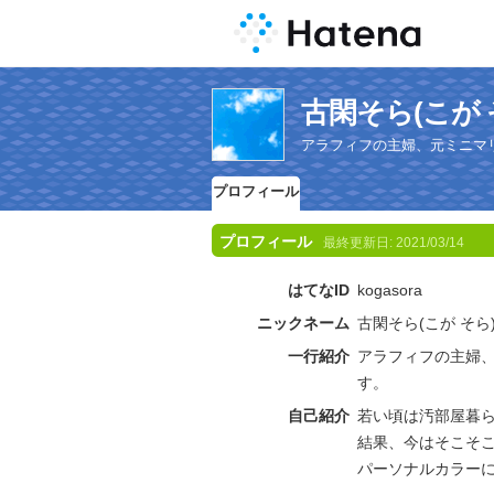
古閑そら(こが
アラフィフの主婦、元ミニマ
プロフィール
プロフィール
最終更新日:
2021/03/14
はてなID
kogasora
ニックネーム
古閑そら(こが そら
一行紹介
アラフィフの主婦
す。
自己紹介
若い頃は汚部屋暮
結果、今はそこそ
パーソナルカラー