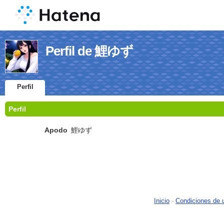
Perfil de 鯉ゆず
Perfil
Perfil
Apodo
鯉ゆず
Inicio
-
Condiciones de 