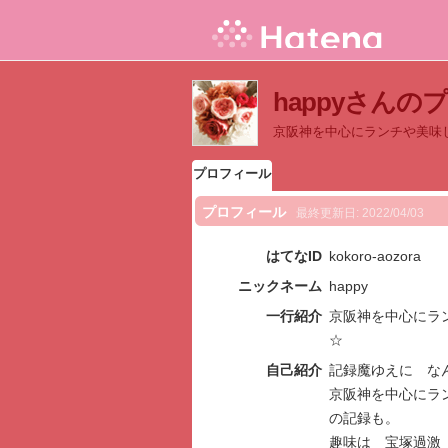
happyさんの
京阪神を中心にランチや美味
プロフィール
プロフィール
最終更新日:
2022/04/03
はてなID
kokoro-aozora
ニックネーム
happy
一行紹介
京阪神を中心にラ
☆
自己紹介
記録魔ゆえに な
京阪神を中心にラ
の記録も。
趣味は 宝塚過激