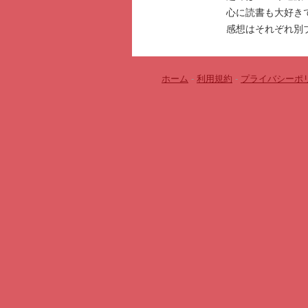
心に読書も大好き
感想はそれぞれ別
ホーム
-
利用規約
-
プライバシーポ