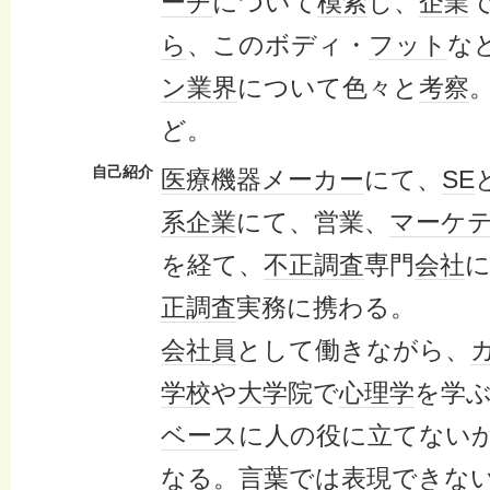
ーチ
について
模索
し、
企業
ら
、このボディ・
フット
な
ン
業界
について色々と
考察
ど。
自己紹介
医療機器
メーカー
にて、
SE
系
企業
にて、営業、
マーケ
を経て、
不正
調査
専門
会社
に
正
調査
実務に携わる。
会社員
として働きながら、
学校
や
大学院
で
心理学
を学
ベース
に人の役に立てない
なる。
言葉
では
表現
できな