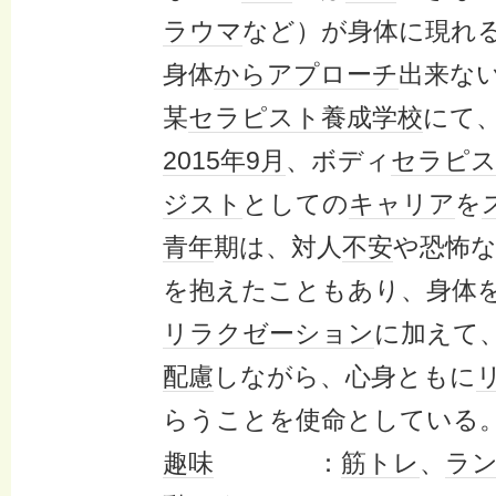
ラウマ
など）が身体に現れ
身体
から
アプローチ
出来な
某
セラピスト
養成学校
にて
2015年
9月
、ボディ
セラピ
ジスト
としての
キャリア
を
青年
期は、対人
不安
や恐怖
を抱えたこともあり、身体
リラクゼーション
に加えて
配慮
しながら、心身ともに
らうことを使命としている
趣味
：
筋トレ
、
ラ