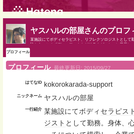
ヤスハルの部屋さんのプロフ
某施設にてボディセラピスト、リフレクソロジストとして
験から、このボディ・フットなどリラクゼーション業界に
プロフィール
プロフィール
最終更新日:
2015/09/27
はてなID
kokorokarada-support
ニックネーム
ヤスハルの部屋
一行紹介
某
施設
にてボディ
セラピス
ジスト
として勤務。身体、