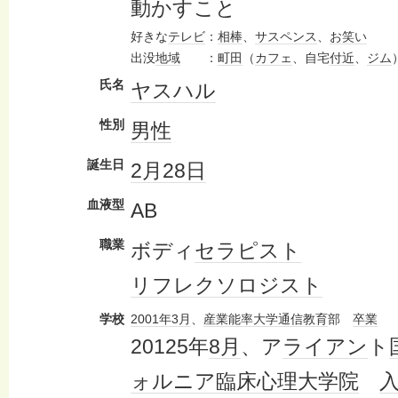
動かすこと
好きな
テレビ
：
相棒
、
サスペンス
、
お笑い
出没
地域
：
町田
（
カフェ
、自宅
付近
、
ジム
氏名
ヤス
ハル
性別
男性
誕生日
2月28日
血液型
AB
職業
ボディ
セラピスト
リフレクソロジスト
学校
2001年
3月
、
産業能率大学
通信教育
部
卒業
20125年
8月
、ア
ライアン
ト
ォルニア
臨床心理
大学院