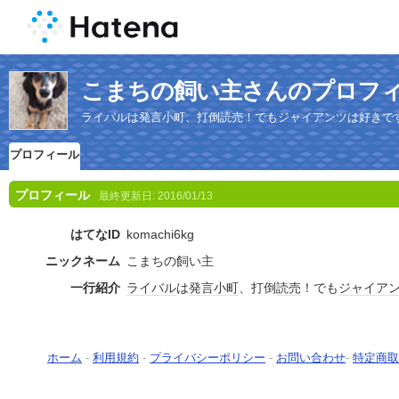
こまちの飼い主さんのプロフ
ライバルは発言小町、打倒読売！でもジャイアンツは好きで
プロフィール
プロフィール
最終更新日:
2016/01/13
はてなID
komachi6kg
ニックネーム
こまちの飼い主
一行紹介
ライバル
は
発言小町
、打倒
読売
！でも
ジャイア
ホーム
-
利用規約
-
プライバシーポリシー
-
お問い合わせ
-
特定商取