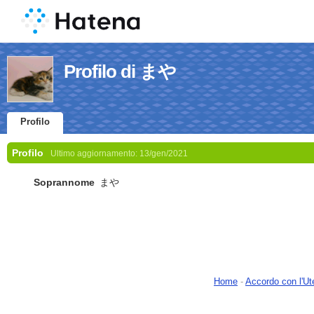
Profilo di まや
Profilo
Profilo
Ultimo aggiornamento:
13/gen/2021
Soprannome
まや
Home
-
Accordo con l'Ut