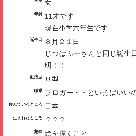
性別
女
年齢
11才です
現在小学六年生です
誕生日
８月２１日！
じつはぷーさんと同じ誕生
明！！
血液型
Ｏ型
職業
ブロガー・・といえばいい
住んでいるところ
日本
生まれたところ
？？？
趣味
絵を描くこと