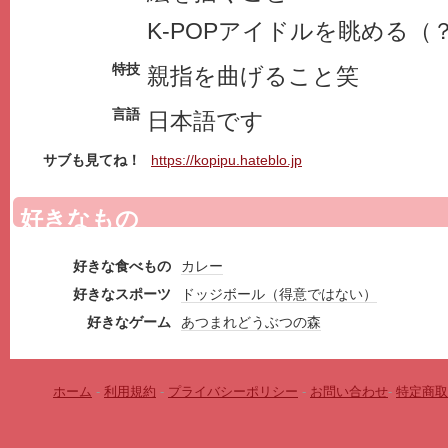
K‐POPアイドルを眺める（
特技
親指を曲げること笑
言語
日本語です
サブも見てね！
https://kopipu.hateblo.jp
好きなもの
好きな食べもの
カレー
好きなスポーツ
ドッジボール（得意ではない）
好きなゲーム
あつまれどうぶつの森
ホーム
-
利用規約
-
プライバシーポリシー
-
お問い合わせ
-
特定商取