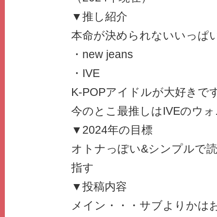
▼推し紹介
本命が決められないいっぱ
・new jeans
・IVE
K‐POPアイドルが大好きで
今のとこ最推しはIVEのウ
▼2024年の目標
オトナっぽい&シンプルで
指す
▼投稿内容
メイン・・・サブよりかは