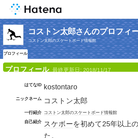
コストン太郎さんのプロフィ
コストン太郎のスケートボード情報館
プロフィール
プロフィール
最終更新日:
2018/11/17
はてなID
kostontaro
ニックネーム
コストン太郎
一行紹介
コスト
ン
太郎
の
スケートボード
情報
館
自己紹介
スケボー
を初めて25年以上
た。