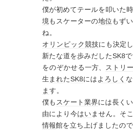
僕が初めてテールを叩いた
境
もスケーターの
地位
もず
ね。
オリンピック
競技
にも決定
新たな道を歩みだした
SK8
で
をのぞかせる一方、
ストリ
生
まれ
た
SK8
には
よろしく
な
ま
す。
僕も
スケート
業界
には長く
由
により今
はい
ません。そ
情報
館を立ち上げましたの