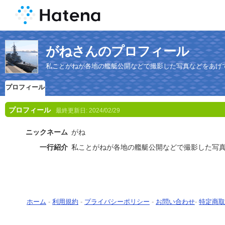
がねさんのプロフィール
私ことがねが各地の艦艇公開などで撮影した写真などをあげ
プロフィール
プロフィール
最終更新日:
2024/02/29
ニックネーム
がね
一行紹介
私ことがねが各地の艦艇公開などで撮影した写
ホーム
-
利用規約
-
プライバシーポリシー
-
お問い合わせ
-
特定商取