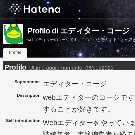
Profilo di エディター・コージ
webエディターのコージです。こつこつと努力することが好
Profilo
Profilo
Ultimo aggiornamento:
06/set/2021
Soprannome
エディター・コージ
Description
webエディターのコージで
することが好きです。
Self introduction
Webエディターをやってい
誌編集者、書籍編集者を経て