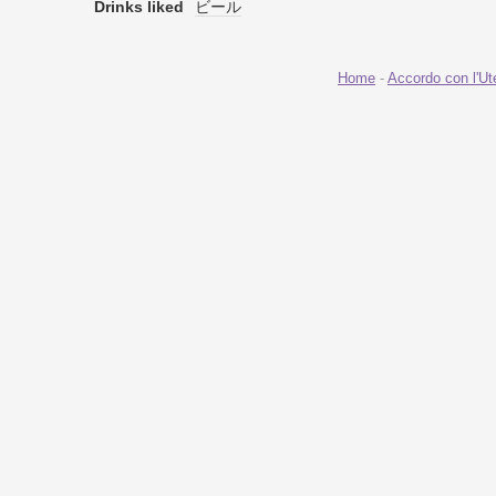
Drinks liked
ビール
Home
-
Accordo con l'Ut