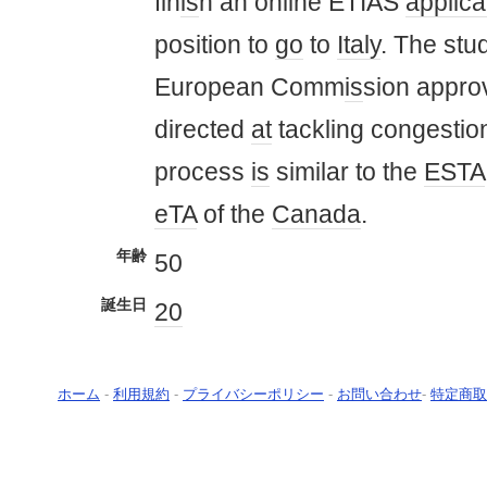
fin
is
h an online ETIAS
applica
position to
go
to
Italy
. The stu
European Comm
is
sion appro
directed
at
tackling congestio
process
is
similar to the
ESTA
eTA
of the
Canada
.
年齢
50
誕生日
20
ホーム
-
利用規約
-
プライバシーポリシー
-
お問い合わせ
-
特定商取