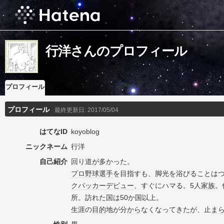
行洋さんのプロフィール
プロフィール
プロフィール
最終更新日:
2017/05/04
はてなID
koyoblog
ニックネーム
行洋
自己紹介
回り道が多かった。
プロ野球選手
を目指すも、脚光を浴びることは
クパッカー
デビュー
、すぐにハマる。5人
家族
。
所。訪れた国は50か国以上。
生涯の
目的
地が分
から
なくなってきたが、止
ま