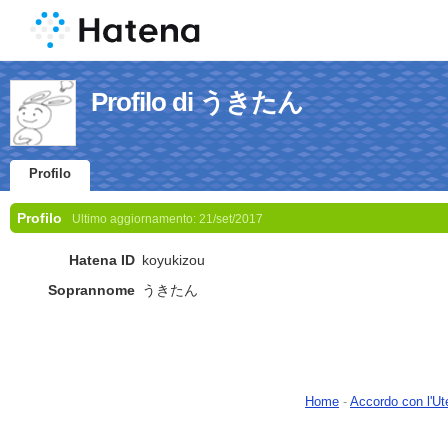
Profilo di うきたん
Profilo
Profilo
Ultimo aggiornamento:
21/set/2017
Hatena ID
koyukizou
Soprannome
うきたん
Home
-
Accordo con l'Ut