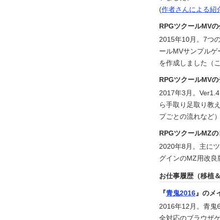
(
作者さんによる紹
RPGツクールMV
2015年10月。
ールMVサンプル
を作成しました（
RPGツクールMV
2017年3月。Ve
ら手取り足取り教
プごとの流れなど
RPGツクールMZ
2020年8月。主
グインのMZ用改
お仕事履歴（移植
『
青鬼2016
』のメ
2016年12月。青鬼
全対応のブラウザ