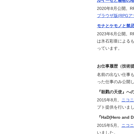
ルイーゼと秘密の
2020年8月公開
ブラウザ版(RPGア
モナとケモノと禁
2023年6月公開。R
は氷石彩亜による
っています。
お仕事履歴（技術
名前の出ない仕事
った仕事のみ公開
『殺戮の天使』への
2015年8月。
ニコニ
プト提供を行いま
『HaD(Hero an
2015年5月。
ニコニ
いました。