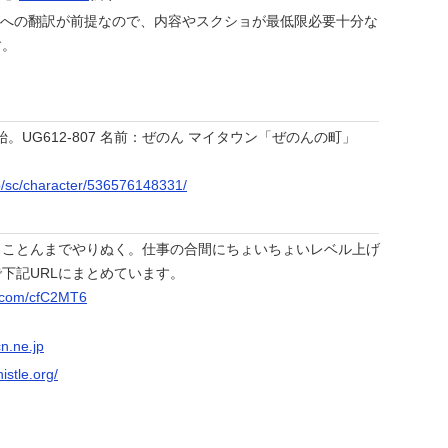
外版への翻訳が前提なので、内容やスクショが最低限必要十分な
す。
開始。UG612-807 名前：ぜのん マイタウン「ぜのんの町」
jp/sc/character/536576148331/
とことんまでやりぬく。仕事の合間にちょいちょいレベル上げ
下記URLにまとめています。
er.com/cfC2MT6
n.ne.jp
stle.org/