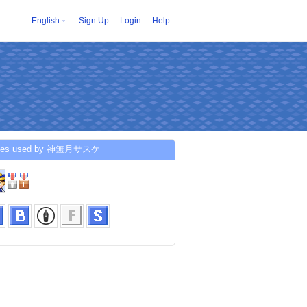
English
Sign Up
Login
Help
ices used by 神無月サスケ