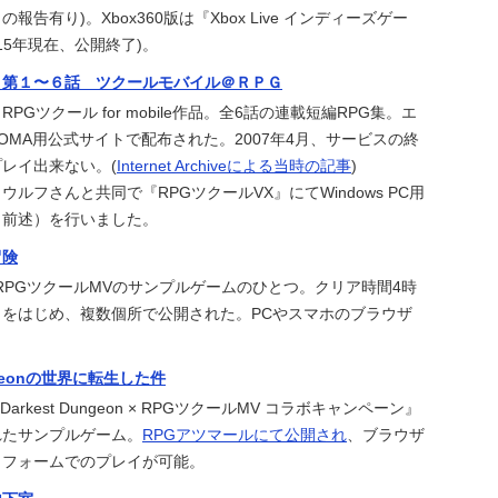
告有り)。Xbox360版は『Xbox Live インディーズゲー
15年現在、公開終了)。
』第１〜６話 ツクールモバイル＠ＲＰＧ
。RPGツクール for mobile作品。全6話の連載短編RPG集。エ
OMA用公式サイトで配布された。2007年4月、サービスの終
レイ出来ない。(
Internet Archiveによる当時の記事
)
ルフさんと共同で『RPGツクールVX』にてWindows PC用
（前述）を行いました。
冒険
開。RPGツクールMVのサンプルゲームのひとつ。クリア時間4時
をはじめ、複数個所で公開された。PCやスマホのブラウザ
ungeonの世界に転生した件
arkest Dungeon × RPGツクールMV コラボキャンペーン』
れたサンプルゲーム。
RPGアツマールにて公開され
、ブラウザ
トフォームでのプレイが可能。