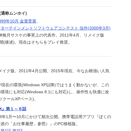
e』(通称ムンホイ)
99年10月 金賞受賞
、
ターテインメントソフトウェアコンテスト 佳作(2000年3月)
。神無月サスケの事実上の代表作。2011年4月、リメイク版
e XP公開(後述)。現在はそちらをプレイ推奨。
e のリメイク版。2011年4月公開。2015年現在、今なお根強い人気
tleが現在の環境(Windows XP以降)ではうまく動かないが、この
境にも対応(Windows 8.1にも対応)し、操作性も快適に改
ツクールXPベース)。
X』第１～６話
08年1月〜10月にかけて順次公開。携帯電話用アプリ『ぼくの
述の「お仕事履歴」参照）』のPC移植版。
：
第1話
第3話