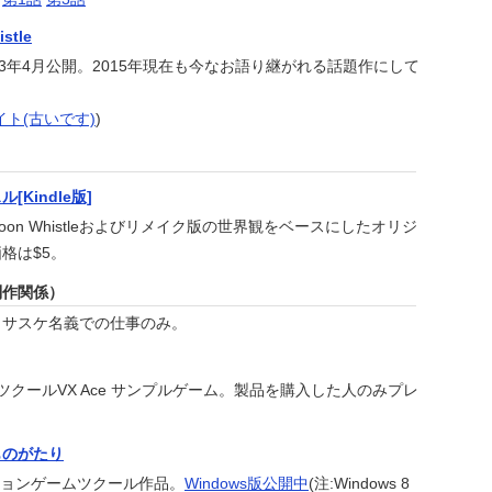
stle
03年4月公開。2015年現在も今なお語り継がれる話題作にして
ト(古いです)
)
Kindle版]
Moon Whistleおよびリメイク版の世界観をベースにしたオリジ
格は$5。
制作関係）
月サスケ名義での仕事のみ。
PGツクールVX Ace サンプルゲーム。製品を購入した人のみプレ
ものがたり
クションゲームツクール作品。
Windows版公開中
(注:Windows 8