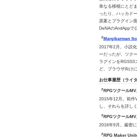
単なる移植にとど
ったり、ハッカドー
原案とプラグイン
DeNAのAndAp
『
Margikarman It
2017年2月。小説
ーだったが、ツク
ラグインをRGSS
ど、ブラウザ向け
お仕事履歴（ライ
『RPGツクールMV
2015年12月。前
し、それらを詳し
『RPGツクールMV
2016年9月。厳密
『RPG Maker Uni