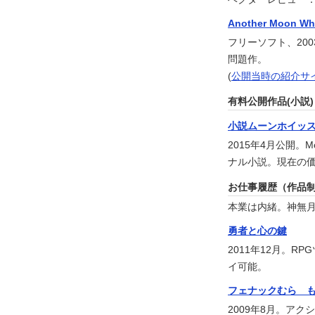
Another Moon Whi
フリーソフト、20
問題作。
(
公開当時の紹介サイ
有料公開作品(小説)
小説ムーンホイッスル[
2015年4月公開。
ナル小説。現在の価
お仕事履歴（作品
本業は内緒。神無
勇者と心の鍵
2011年12月。R
イ可能。
フェナックむら 
2009年8月。ア