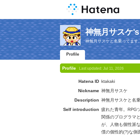
神無月サスケ's Pr
神無月サスケと名乗ってます
Profile
Profile
Last updated:
Jul 11, 2026
Hatena ID
ktakaki
Nickname
神無月サスケ
Description
神無月サスケと名
Self introduction
疲れた青年。RPG
関係のプログラマ
が、人物も個性派
僕の個性的(?)な