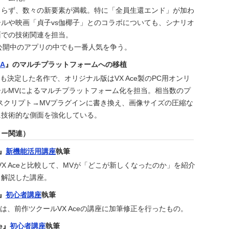
まらず、数々の新要素が満載。特に「全員生還エンド」が加わ
ルや映画「貞子vs伽椰子」とのコラボについても、シナリオ
面での技術関連を担当。
pで公開中のアプリの中でも一番人気を争う。
oA
』のマルチプラットフォームへの移植
化も決定した名作で、オリジナル版はVX Ace製のPC用オンリ
ールMVによるマルチプラットフォーム化を担当。相当数のプ
3スクリプト→MVプラグインに書き換え、画像サイズの圧縮な
に技術的な側面を強化している。
ター関連）
』
新機能活用講座
執筆
作VX Aceと比較して、MVが「どこが新しくなったのか」を紹介
く解説した講座。
』
初心者講座
執筆
には、前作ツクールVX Aceの講座に加筆修正を行ったもの。
te』
初心者講座
執筆