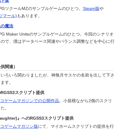
地下室
。RPGツクールMZのサンプルゲームのひとつ。
Steam版
や
ツマール)
もあります。
忌の魔法
PG Maker Uniteのサンプルゲームのひとつ。今回のシナリオ
もので、僕はデータベース関連やバランス調整などを中心に行
提供関連）
もいろいろ関わりましたが、神無月サスケの名前を出して下さ
します。
RGSS3スクリプト提供
コゲームマガジンでの公開作品
。小規模ながら2個のスクリ
した。
d Daughter)』へのRGSS3スクリプト提供
コゲームマガジン版
にて、マイホームスクリプトの提供を行