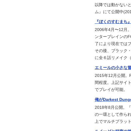
以降では動かないとの報
ム』にて公開中(20
『ぼくのすむまち
2006年4月〜12月
ンターブレインのF
了により現在ではプ
その後、ブラック・ウ
に全６話リメイク
エミールの小さな
2015年12月公
間程度。上記サイト
でプレイが可能。
俺がDarkest D
2018年8月公開。『D
の一環として作ら
上でマルチプラッ