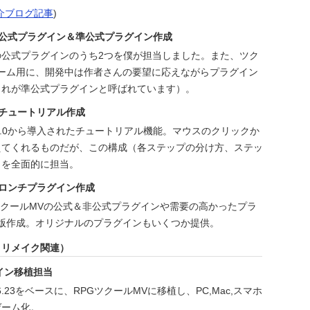
介ブログ記事
)
の公式プラグイン＆準公式プラグイン作成
7つの公式プラグインのうち2つを僕が担当しました。また、ツク
ゲーム用に、開発中は作者さんの要望に応えながらプラグイン
これが準公式プラグインと呼ばれています）。
のチュートリアル作成
r1.4.0から導入されたチュートリアル機能。マウスのクリックか
えてくれるものだが、この構成（各ステップの分け方、ステッ
）を全面的に担当。
のロンチプラグイン作成
にツクールMVの公式＆非公式プラグインや需要の高かったプラ
良版作成。オリジナルのプラグインもいくつか提供。
＆リメイク関連）
イン移植担当
6.23をベースに、RPGツクールMVに移植し、PC,Mac,スマホ
ゲーム化。