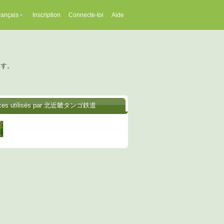
rançais
Inscription
Connecte-toi
Aide
ます。
ices utilisés par 北近畿タンゴ鉄道