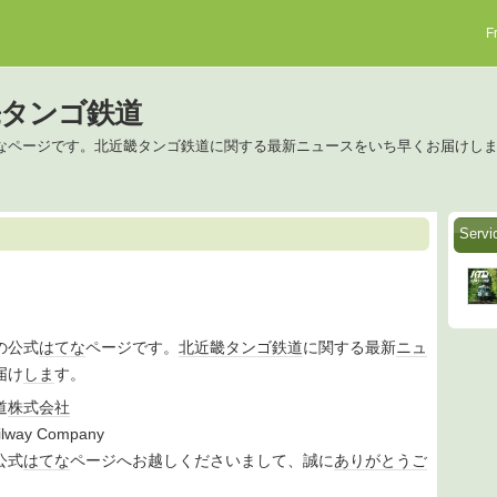
F
北近畿タンゴ鉄道
なページです。北近畿タンゴ鉄道に関する最新ニュースをいち早くお届けし
Serv
の公式
はてな
ページです。
北近畿タンゴ鉄道
に関する最新
ニュ
届け
しま
す。
道
株式会社
lway Company
公式
はてな
ページへお越しくださいまして、誠に
ありがとうご