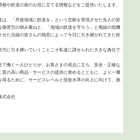
情報
や
鉄道
の旅のお役に立てる
情報
などをご
提供
いた
しま
す。
道
は、「
丹後
地域
に
鉄道
を」という悲願を実現させた先人の皆
る御苦労の積み重ねと、「
地域
の
鉄道
を守ろう」と
廃線
の危機
させた
沿線
の皆さんの熱意によって
今日
に引き継がれてきた
鉄
世代に引き継いでいくことこそ私達に課せられた大きな
責任
で
で働く一人ひとりが、お客さまの
視点
に立ち、
安全
・正確な
く質の高い商品・
サービス
の
提供
に努めるとともに、より一層
を得るために、
サービス
レベル
と
技術
水準の向上に向けて、挑
株式会社