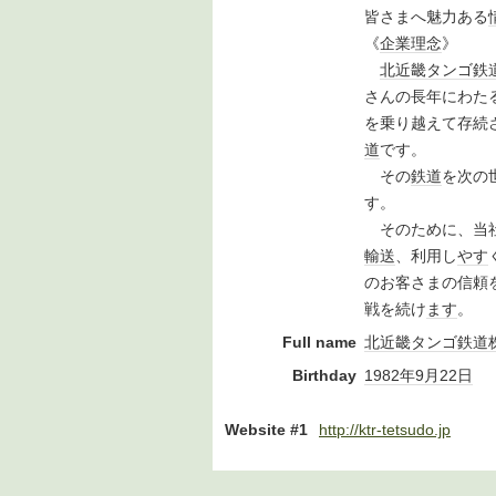
皆さまへ魅力ある
《
企業
理念
》
北近畿タンゴ鉄
さんの長年にわた
を乗り越えて存続
道
です。
その
鉄道
を次の
す。
そのために、当社
輸送
、利用し
やす
のお客さまの信頼
戦を続け
ます
。
Full name
北近畿タンゴ鉄道
Birthday
1982年
9月22日
Website #1
http://ktr-tetsudo.jp