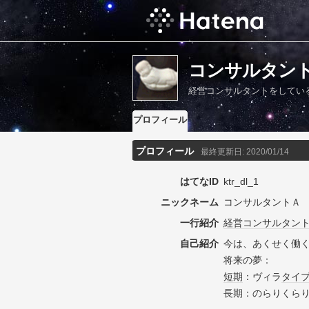
コンサルタン
経営コンサルタントをしてい
プロフィール
プロフィール
最終更新日:
2020/01/14
はてなID
ktr_dl_1
ニックネーム
コンサルタントＡ
一行紹介
経営コンサルタン
自己紹介
今は、あくせく働
将来の夢：
短期
：ヴィラ
タイ
長期：のらりくら