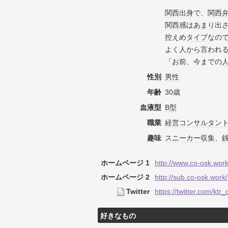
関西
出身
で、
関西
関西
感はあ
まり
出
控えめ
タイプ
なの
よく人
から
言われ
「お前、今までの
性別
男性
年齢
30歳
血液型
B型
職業
経営コンサルタン
趣味
スニーカー
収集
、
ホームページ 1
http://www.co-osk.work
ホームページ 2
http://sub.co-osk.work/
Twitter
https://twitter.com/ktr_
好きなもの