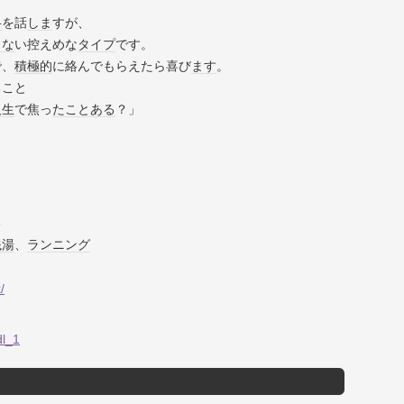
弁
を話
しま
すが、
さな
い控えめな
タイプ
です。
で、
積極的
に絡んでもらえたら喜び
ます
。
ること
人生
で焦っ
たこ
とある
？」
ト
銭湯
、
ランニング
/
dl_1