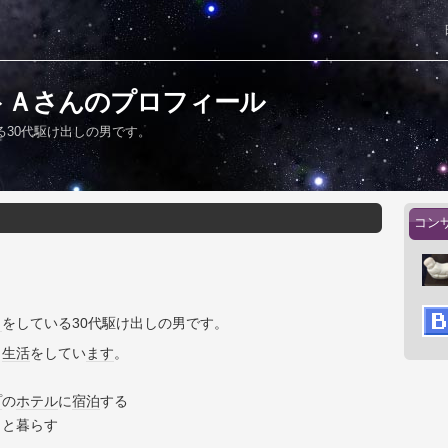
トＡさんのプロフィール
る30代駆け出しの男です。
コン
ト
をしている30代駆け出しの男です。
く
生活
をしてい
ます
。
プ
の
ホテル
に
宿泊
する
りと暮らす