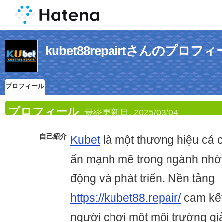
kubet88repairtさんのプロフ
プロフィール
プロフィール
最終更新日:
2025/03/04
自己紹介
Kubet
là một thương hiệu cá c
ấn mạnh mẽ trong ngành nhờ
động và phát triển. Nền tảng
https://kubet88.repair/
cam kế
người chơi một môi trường giải